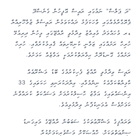
"ދަ ޕަލްސް" ނަމުގައި ރައީސް އޮފީހުން ގެނެސްދޭ
ޕްރޮގްރާމެއްގައި ވާހަކަފުޅު ދައްކަވަމުން ރައީސުލް ޖުމްހޫރިއްޔާ
ޑރ މުހައްމަދު މުއިއްޒު ވިދާޅުވީ ރާއްޖޭގައި މީހުން ދިރިއުޅޭ
ހުރިހާ ރަށެއްގައި ޒަމާނީ ކުނިކޮށިތައް ޤާއިމުކުރުމާއި، ހުރިހާ
ރަށެއްގެ ގޮނޑުދޮށް ޙިމާޔަތްކުރުމަކީ އަމާޒެއް ކަމަށެވެ.
ރައީސް ވިދާޅުވީ ރާއްޖެ ފެހިކުރުމުގެ ބޮޑު މަޝްރޫޢެއް
ކާމިޔާބުކަމާއެކު ނިންމުމާއި، އިޔާދަކުރަނިވި ހަކަތައިގެ 33
އިންސައްތައިގެ އަމާޒު ހާސިލްކުރުމަށް މަސައްކަތް ކުރައްވާނެ
ކަމަށްވެސް އެމަނިކުފާނު ވިދާޅުވިއެވެ.
ތަރައްޤީގެ މަޝްރޫޢުތަކުގެ ސަބަބުން ރާއްޖޭގެ މައިގަނޑު
ސިނާޢަތްތަކަށް، ޚާއްޞަކޮށް މަސްވެރިކަމަށްކުރާ