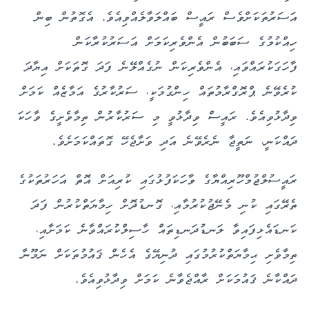
އަސަރުތަކަށްވެސް ރައީސް ބައްލަވާލެއްވިއެވެ. އެގޮތުން ބިން
ހިއްކުމުގެ ސަބަބުން އެންވެރިކަމަށް އަސަރުކުރާކަން
ފާހަގަކުރައްވައި، އެންވެރިކަން ނުގެއްލޭނެ ފަދަ ގޮތަކަށް އިޔާދަ
ކުރެވޭނެ ޕްރޮގްރާމުތައް ހިންގުމަކީ، ސަރުކާރުގެ އަމާޒެއް ކަމަށް
ވިދާޅުވިއެވެ. ރައީސް ވިދާޅުވީ މި ސަރުކާރުން ތިމާވެށީގެ ވާހަކަ
ދައްކަނީ، ނަތީޖާ ނެރެވޭނެ އަދި ވަށާޖެހޭ ގޮތައްކަމަށެވެ.
ރައީސުލްޖުމްހޫރިއްޔާގެ ވާހަކަފުޅުގައި ކުރިއަށް އޮތް އަހަރުތަކުގެ
ތެރޭގައި ކުނި މެނޭޖުކުރުމާއި، ގޮނޑުދޮށް ހިމާޔަތްކުރުން ފަދަ
ކަނޑައެޅިފައިވާ ލަނޑުދަނޑިތައް ހާސިލްކުރައްވާނެ ކަމަށާއި،
ތިމާވެށި ޙިމާޔަތްކުރުމުގައި ދުނިޔޭގެ އެހެން ޤައުމުތަކަށް ނަމޫނާ
ދައްކާނެ ޤައުމަކަށް ރާއްޖެވާނެ ކަމަށް ވިދާޅުވިއެވެ.