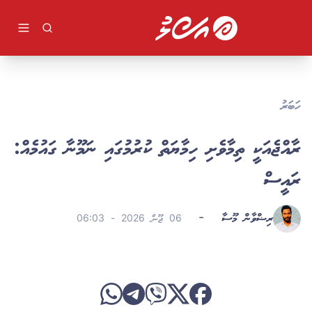
ވިޔަފާރި
ދުނިޔެ
ވީޑިއޯ
ކުޅިވަރު
ދީން
ހަބަރު
ލުއިލުއި
ލައިފް ސްޓައިލް
ރާއްޖެއަކީ ތިމާވެށި ހިމާޔަތް ކުރުމުގައި ނަމޫނާ ގައުމެއް:
ވާހަކަ
ރައީސް
ރިޟްވާން މޫސާ
-
06 ޖޫން 2026 - 06:03