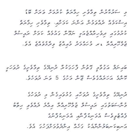
މި ސަރުކާރުން ތިމާވެށި ހިމާޔަތް ކުރުމަށް ވަރަށް ބޮޑު
އިސްކަމެއް ދެއްވަމުން އަންނަ ކަމަށާއި، ތިމާވެށި ހިމާޔަތް
ކުރުމުގައި ދިވެހިރާއްޖެއަކީ ނަމޫނާ ގައުމެއް ކަމަށް ރައީސުލް
ޖުމްހޫރިއްޔާ ޑރ މުހައްމަދު މުއިއްޒު ވިދާޅުވެއްޖެ އެވެ.
ބައިނަލް އަގުވާމީ ގޮތުން ފާހަގަކުރާ ދުނިޔޭގެ ތިމާވެށީގެ ދުވަހަކީ
ކޮންމެ އަހަރެއްގެވެސް ޖޫން މަހުގެ 5 ވަނަ ދުވަހެވެ.
ދުނިޔޭގެ ތިމާވެށީގެ ދުވަހާއި ގުޅުވައިގެން މި ދުވަހުގެ
މުނާސަބަތުގައި ރައީސުލް ޖުމްހޫރިއްޔާ އިއްޔެ ދެއްވެވި ޙިތާބު
ފެއްޓެވީވެސް އެމަނިކުފާނާއި އެމަނިކުފާނުގެ
އަނބިކަނބަލުންނާއެކު ގަހެއް އިންދެވުމަށްފަހުގަ އެވެ.