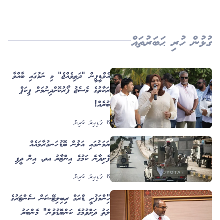
ގުޅުން ހުރި ޙަބަރުތައް
އެމްޑީޕީން "ދަތިވެއްޖެ" މި ނަމުގައި ބާއްވާ
ހަރަކާތުގެ މެސެޖު ފޯރުކޮށްދިނުމަށް ޕިކަޕް
ބުރެއް!
6 ގަޑިއިރު ކުރިން
ޔަމަނުގައި އަލުން ބޮޑު ހަނގުރާމައެއް
ފެށިދާނެ ކަމުގެ އިންޒާރު އދ. އިން ދީފި
6 ގަޑިއިރު ކުރިން
"ހިންމަފުށީ ޑްރަގް ރިހިބިލިޓޭޝަން ސެންޓަރުގެ
ހާލަތު ދަށްވުމުގެ ކަންބޮޑުވުން" މެންބަރު