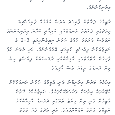
މިޔުނިކުންނެވެ.
ދެޓީމުގެ ފަރާތުން ފޯރިގަދަ އަވަސް ކުޅުމެއް ފެނިގެންދިޔަ
މިމެޗުގައި ފުރަތަމަ ލަނޑުޖަހައި ކުރިހޯދީ ބަޔާން މިޔުނިކުންނެވެ.
ނަމަވެސް ފުރަތަމަ ހާފުގެ ކުޅުން ނިމިގެންދިޔައީ 3-2 ގެ
ނަތީޖާއަކުން ޕީއެސްޖީ ކުރީގައި އޮވެގެންނެވެ. އަދި ދެވަނަ ހާފު
ފެށިގެން ގާތްގާތުގައި ކާމިޔާބުކުރި ދެލަނޑާއެކު ޕީއެސްޖީ އިން
ތިން ލަނޑުގެ ލީޑެއް ވެސް ހޯދިއެވެ.
މިއާއެކު ބަޔާން މިޔުނިކުން ވަނީ އެޓީމުގެ ކުޅުން ރަނގަޅުކޮށް
އެޓޭކުތައް އިތުރަށް ވަރުގަދަކޮށްފައެވެ. ނަތީޖާއެއްގެ ގޮތުން
އެޓީމުން ވަނީ ތިން މިނެޓް ތެރޭގައި ދެލަނޑު ކާމިޔާބުކޮށް
ނަތީޖާގެ ފަރަގު ކުޑަކޮށްފައެވެ. އަދި މެޗުގެ ފަހު ވަގުތު