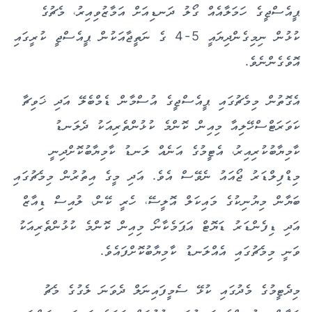
ޕީއެސްޖީގެ ހަމަލާއެއް ގޯލު ދަނޑިއަށް އަމާޒުވިއިރު، މެޗުގެ
ކުޅުން ނިމިގެންދިޔައީ 5-4 ގެ ނަތީޖާއަކުން ޕީއެސްޖީ ކުރީގައި
އޮވެގެންނެވެ.
އެގޮތުން މިމެޗުގައި ޕީއެސްޖީގެ އުސްމާން ޑެމްބެލޭ އަދި ޚަވިޗާ
ކަވަރަޓްސްޚޭލިއާ މިއިން ކޮންމެ ކުޅުންތެރިއަކު ދެލަނޑު
ކާމިޔާބުކުރިއިރު، އެޓީމުގެ އަނެއް ލަނޑު ކާމިޔާބުކޮށްދިނީ
މިޑްފިލްޑަރު ޖޯއައު ނެވޭސް އެވެ. އަދި މީގެ އިތުރުން މިމެޗުގައި
ބަޔާން މިޔުނިކުގެ މައިކަލް އޮލީސޭ، ހެރީ ކޭން، ލުއިސް ޑިއާޒް
އަދި ޑިފެންޑަރު ޑަޔޮޓް އަޕަމެކާނޯ މިއިން ކޮންމެ ކުޅުންތެރިއަކު
ވަނީ މިމެޗުގައި އެއްލަނޑު ކާމިޔާބުކޮށްފައެވެ.
މިދެޓީމުގެ މެދުގައި ކުޅޭ ސެމީފައިނަލް ދެވަނަ ލެގުގެ މެޗު