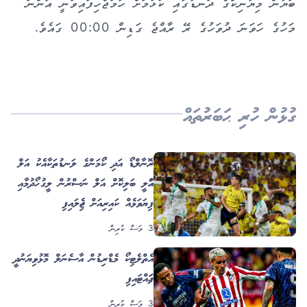
ބަޔާން މިޔުނިކްގެ ދަނޑުގައި ކުޅުމަށް ހަމަޖެހިފައިވަނީ އަންނަ
މަހުގެ ހަވަނަ ދުވަހުގެ ރޭ ރާއްޖެ ގަޑިން 00:00 ގައެވެ.
ގުޅުން ހުރި ޙަބަރުތައް
ރޮނާލްޑޯ އަދި ކޯމަންގެ ލަނޑުތަކާއެކު އަލް
އަހްލީ ބަލިކޮށް އަލް ނަސްރުން ލީގު ހޯދުމާއި
ފިޔަވަޅެއް ކައިރިއަށް ޖެހިލައިފި
3 މަސް ކުރިން
އެތްލެޓިކޯ މެޑްރިޑުން އާސެނަލް މޮޅުވިޔަނުދީ
ހިފަހައްޓައިފި
3 މަސް ކުރިން