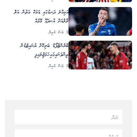
އަމިއްލަ ދަނޑުގައި ޑަމަކް އަތުން އަލް
ހިލާލްއަށް އުނދަގޫ މޮޅެއް
3 މަސް ކުރިން
ބްރެންޓްފޯޑް ބަލިކޮށް ޔުނައިޓެޑުން
ތިންވަނައިގައި ހަމަޖެހިލައިފި
3 މަސް ކުރިން