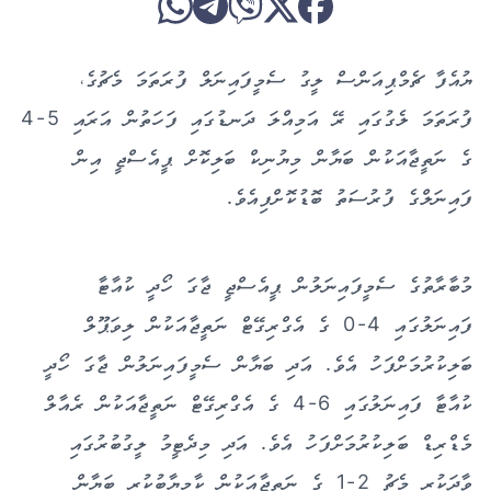
ޔުއެފާ ޗެމްޕިއަންސް ލީގު ސެމީފައިނަލް ފުރަތަމަ މެޗުގެ،
ފުރަތަމަ ލެގުގައި ރޭ އަމިއްލަ ދަނޑުގައި ފަހަތުން އަރައި 5-4
ގެ ނަތީޖާއަކުން ބަޔާން މިޔުނިކް ބަލިކޮށް ޕީއެސްޖީ އިން
ފައިނަލްގެ ފުރުސަތު ބޮޑުކޮށްފިއެވެ.
މުބާރާތުގެ ސެމީފައިނަލުން ޕީއެސްޖީ ޖާގަ ހޯދީ ކުއާޓާ
ފައިނަލުގައި 4-0 ގެ އެގްރިގޭޓް ނަތީޖާއަކުން ލިވަޕޫލް
ބަލިކުރުމަށްފަހު އެވެ. އަދި ބަޔާން ސެމީފައިނަލުން ޖާގަ ހޯދީ
ކުއާޓާ ފައިނަލުގައި 6-4 ގެ އެގްރިގޭޓް ނަތީޖާއަކުން ރެއާލް
މެޑްރިޑް ބަލިކުރުމަށްފަހު އެވެ. އަދި މިދެޓީމު ލީގުބުރުގައި
ވާދަކުރި މެޗު 2-1 ގެ ނަތީޖާއަކުން ކާމިޔާބުކުރީ ބަޔާން