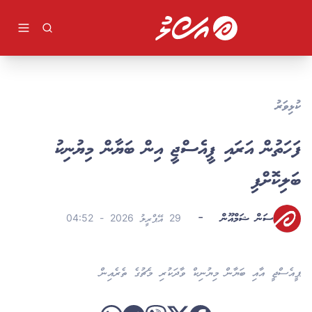
ވިޔަފާރި
ދުނިޔެ
ވީޑިއޯ
ކުޅިވަރު
ދީން
ކުޅިވަރު
ލުއިލުއި
ލައިފް ސްޓައިލް
ފަހަތުން އަރައި ޕީއެސްޖީ އިން ބަޔާން މިޔުނިކު
ވާހަކަ
ބަލިކޮށްފި
ހަސަން ޝަމްއޫން
-
29 އޭޕްރީލު 2026 - 04:52
ޕީއެސްޖީ އާއި ބަޔާން މިޔުނިކް ވާދަކުރި މެޗުގެ ތެރެއިން