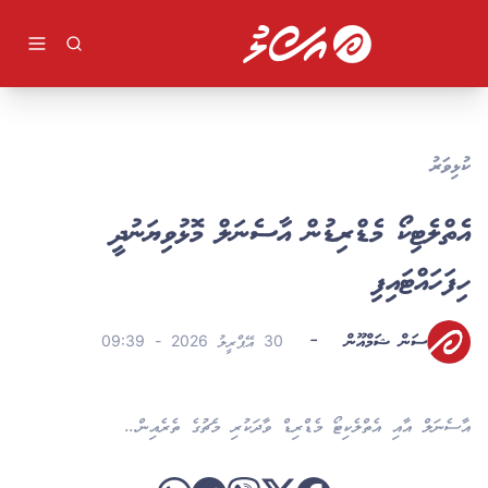
ވިޔަފާރި
ދުނިޔެ
ވީޑިއޯ
ކުޅިވަރު
ދީން
ކުޅިވަރު
ލުއިލުއި
ލައިފް ސްޓައިލް
އެތްލެޓިކޯ މެޑްރިޑުން އާސެނަލް މޮޅުވިޔަނުދީ
ވާހަކަ
ހިފަހައްޓައިފި
ހަސަން ޝަމްއޫން
-
30 އޭޕްރީލު 2026 - 09:39
އާސެނަލް އާއި އެތްލެކިޓޯ މެޑްރިޑް ވާދަކުރި މެޗުގެ ތެރެއިން...