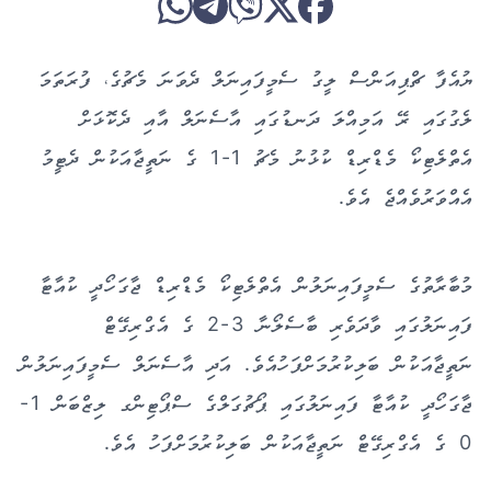
ޔުއެފާ ޗްޕިއަންސް ލީގު ސެމީފައިނަލް ދެވަނަ މެޗުގެ، ފުރަތަމަ
ލެގުގައި ރޭ އަމިއްލަ ދަނޑުގައި އާސެނަލް އާއި ދެކޮޅަށް
އެތްލެޓިކޯ މެޑްރިޑް ކުޅުނު މެޗު 1-1 ގެ ނަތީޖާއަކުން ދެޓީމު
އެއްވަރުވެއްޖެ އެވެ.
މުބާރާތުގެ ސެމީފައިނަލުން އެތްލެޓިކޯ މެޑްރިޑް ޖާގަހޯދީ ކުއާޓާ
ފައިނަލުގައި ވާދަވެރި ބާސެލޯނާ 3-2 ގެ އެގްރިގޭޓް
ނަތީޖާއަކުން ބަލިކުރުމަށްފަހުއެވެ. އަދި އާސެނަލް ސެމީފައިނަލުން
ޖާގަހޯދީ ކުއާޓާ ފައިނަލުގައި ޕޯޗުގަލްގެ ސްޕޯޓިންގ ލިޒްބަން 1-
0 ގެ އެގްރިގޭޓް ނަތީޖާއަކުން ބަލިކުރުމަށްފަހު އެވެ.