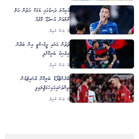
އަމިއްލަ ދަނޑުގައި ޑަމަކް އަތުން އަލް
ހިލާލްއަށް އުނދަގޫ މޮޅެއް
3 މަސް ކުރިން
ފަހަތުން އަރައި ޕީއެސްޖީ އިން ބަޔާން
މިޔުނިކު ބަލިކޮށްފި
3 މަސް ކުރިން
ބްރެންޓްފޯޑް ބަލިކޮށް ޔުނައިޓެޑުން
ތިންވަނައިގައި ހަމަޖެހިލައިފި
3 މަސް ކުރިން