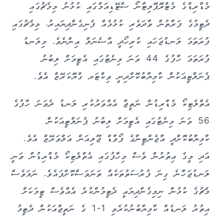
މެޑްރިޑްގެ މެޓްރޮޕޮލިޓާނޯ ސްޓޭޑިއަމްގައި ކުޅުނު މިމެޗުގައި
ދެޓީމުގެ ފަރާތުން ވާދަވެރި ކުޅުމެއް ފެނިގެންދިޔައިރު، މިމެޗުގައި
ފުރަތަމަ ލަނޑުޖަހައި ކުރިހޯދީ އާސެނަލް އިންނެވެ. މިލަނޑު
ފުރަތަމަ ހާފުގެ 44 ވަނަ މިނެޓުގައި އެޓީމަށް ލިބުނު
ޕެނަލްޓީއަކުން ކާމިޔާބުކޮށްދިނީ ވިކްޓަރ ގްޔޮކަރޭޒް އެވެ.
އެތްލެޓިކޯ މެޑްރިޑުން ނަތީޖާ އެއްވަރުކުރި ލަނޑު ދެވަނަ ހާފުގެ
56 ވަނަ މިނެޓުގައި އެޓީމަށް ލިބުނު ޕެނަލްޓީއަކުން
ކާމިޔާބުކޮށްދީ އާޖެންޓީނާގެ ފޯވާޑް ޖޫލިއަން އަލްވަރޭޒް އެވެ.
އަދި މީގެ އިތުރުން ވެސް މިހާފުގައި އެތްލެޓިކޯ މެޑްރިޑުން ވަނީ
ލަނޑުޖަހާނެ ގިނަ ފުރުސަތުތަކެއް ތަނަވަސްކޮށްފައެވެ. ނަމަވެސް
މެޗުގެ ކުޅުން ނިމިގެންދިޔައީ ދެޓީމުންކުރެ އެއްވެސް ޓީމަކަށް
އިތުރު ލަނޑެއް ކާމިޔާބުނުކުރެވި 1-1 ގެ ނަތީޖާއަކުން ދެޓީމު