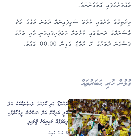
އެއްވަރުވެފައި އޮވެގެންނެވެ.
މިދެޓީމުގެ މެދުގައި ކުޅެވޭ ސެމީފައިނަލް ދެވަނަ ލެގުގެ މެޗު
އާސެނަލްގެ ދަނޑުގައި ކުޅުމަށް ހަމަޖެހިފައިވަނީ މެއި މަހުގެ
ފަސްވަނަ ދުވަހުގެ ރޭ ރާއްޖެ ގަޑިން 00:00 ގައެވެ.
ގުޅުން ހުރި ޙަބަރުތައް
ރޮނާލްޑޯ އަދި ކޯމަންގެ ލަނޑުތަކާއެކު އަލް
އަހްލީ ބަލިކޮށް އަލް ނަސްރުން ލީގު ހޯދުމާއި
ފިޔަވަޅެއް ކައިރިއަށް ޖެހިލައިފި
3 މަސް ކުރިން