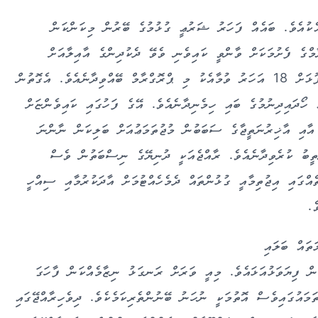
އެކުއެވެ. ބައެއް ފަހަރު ޝަރުޢީ ގުޅުމުގެ ބޭރުން މިކަންކަން
ާމްގެ ފެށުމަކަށް ވާންވީ ކައިވެނި ވެވޭ ދެކުދިންގެ އާއިލާއަށް
ހިންގޭ ޒިންމާދާރުކުރުމުގެ ޕްރޮގްރާމަކަށެވެ. ކޮންމެ މީހެއްގެ ދަރިފުޅަށް 18 އަހަރު ވުމާއެކު މި ޕްރޮގްރާމް ބޭއްވިދާނެއެވެ. އެގޮތުން
 ހޯދައިދިނުމުގެ ބައި ހިމެނިދާނެއެވެ. އޭގެ ފަހުގައި ކައިވެންޏަށް
ާއި އާޚިރުނަތީޖާގެ ސަބަބުން މުޖުތަމަޢުއަށް ބަލިކަން ނާންނަ
ުތީބު ކުރެވިދާނެއެވެ. ރާއްޖެއަކީ ދުނިޔޭގެ ނިސްބަތުން ވެސް
ްގައި އިޖުތިމާއީ ގުޅުންތައް ދެމެހެއްޓުމަށް އާދަކުރުމާއި ސިއްހީ
ެ.
ތައް ބަލައި
ުން ފިޔަވަޅުއަޅައެވެ. މިއީ ވަރަށް ރަނގަޅު ނިޒާމެއްކަން ފާހަގަ
ައުގައިވެސް އޮތުމަކީ ނުހަނު ބޭނުންތެރިކަމެކެވެ. ދިވެހިރާއްޖޭގައި