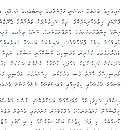
ކައިވެނީގެ ގުޅުމެއް އުފެދެނީ މުޖުތަމާޢުގެ ގިނަބައެއްގެ އެހީއާއި 
ފެށޭކަމީ ހިތާމަހުރިކަމެކެވެ. ވީމާ ކައިވެންޏަށް ތައްޔާރުވާ ޕްރޮގްރ
އާއިލާއަށް ހިންގާ ޕްރޮގްރާމްގައި ދަރިންނަށް ރަނގަޅު ބައިވެރިއެއް
ތައްޔާރުވުމުގެ މާކުރިން ތެލެސީމިއާ ޓެސްޓްހެދި ޓެސްޓްގެ ނަތީޖާ އ
ގޮތަކަކަށް ކައިވެންޏަށް މަގުފަހި ކުރުމުގެ އެންމެހާ ކަންކަން ތަރ
ތެލެސީމިއާގެ ހާލަތު ގޯސް ގައުމެކެވެ. މިހާރަށްވުރެ ތަފްސީލީ ގޮތެއ
ރަނގަޅު އާދަތަކާއި އިޖުތިމާއި މައްސަލަތައް ދެނެގަންނަން ޖެހެއެވ
އިސްލާމީ ޚަލީފާއިންގެ ދުވަސްވަރު އަވަށުތެރޭގައި ހުންނަ މައްސަލަ
ދިރާސާކޮށް ހުށައަޅަންޖެހޭ ފަރާތްތަކަށް ހުށައަޅައި އެކަމަށް ވަގުތ
ކުރވެއެވެ. މި ފަދަ ނިޒާމެއް އަޅުގަނޑުމެންގެ މި އިސްލާމީ މުޖުތަމ