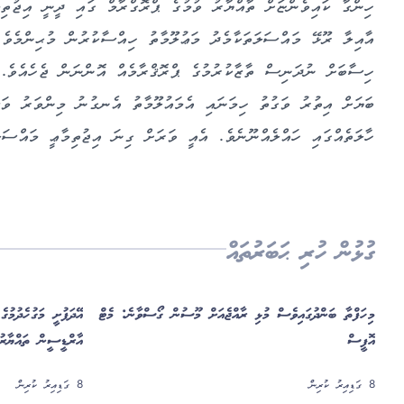
ހިންގާ ކައިވެންޏަށް ތާއްޔާރު ވުމުގެ ޕްރޮގްރާމް ގައި ދީނީ އިޖުތިމ
އާއިލާ ރޫޅޭ މައްސަލަތަކާމެދު މަޢުލޫމާތު ހިއްސާކުރުން މުޙިންމެވެ
ހިސާބަށް ނުދަނިސް ތާޒާކުރުމުގެ ޕްރޮޤްރާމެއް އޮންނަން ޖެހެއެވެ. ވ
ބަޔަށް އިތުރު ވަގުތު ހިމަނައި އެމައުލޫމާތު އެނގުނު މިންވަރު ވަޒަ
ހާލަތެއްގައި ހައްލެއްނޫނެވެ. އެއީ ވަރަށް ގިނަ އިޖުތިމާޢީ މައްސަލަ
ގުޅުން ހުރި ޙަބަރުތައް
މި ހަފްތާ ބަންދުގައިވެސް މުޅި ރާއްޖެއަށް މޫސުން ގޯސްވާނެ: މެޓް
އޭދަފުށީ މަގު ހެދުމުގ
އޮފީސް
އާރްޑީސީން ތައްޔާރުވ
8 ގަޑިއިރު ކުރިން
8 ގަޑިއިރު ކުރިން