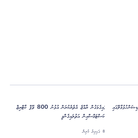
އެކްސްޕޯގެ 14 ވަނަ އެޑިޝަން ހުޅުމާލޭގައި
ވައިގެމަގުން ރާއްޖެ އެތެރެކުރަން އުޅުނު 800 ވޭޕް ކާޓްރިޖް
ކަސްޓަމްސްއިން އަތުލައިގެންފި
8 ގަޑިއިރު ކުރިން