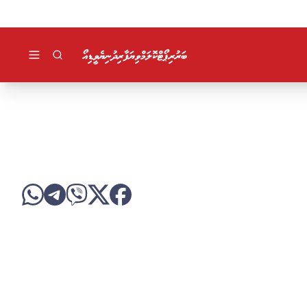
ކުޅިވަރު
ހަބަރު
ރިޕޯޓް
ކޮލަމް
ވިޔަފާރި
ދުނިޔެ
ވީޑިއޯ
ދީން
ލުއިލުއި
ލައިފް ސްޓައިލް
ވާހަކަ