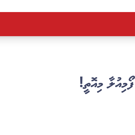
ފޯމިއުލާ މިއޮތީ!