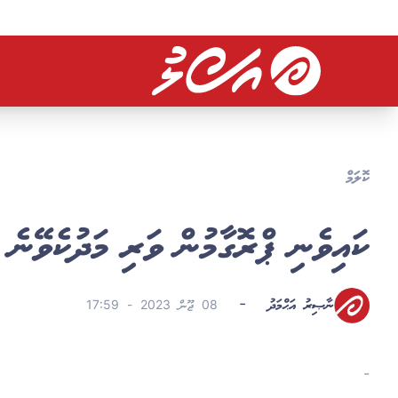
ކޮލަމް
ކައިވެނި ޕްރޮގާމުން ވަރި މަދުކެވޭނެ 
ނާޞިރު އަޙްމަދު
-
08 ޖޫން 2023 - 17:59
-