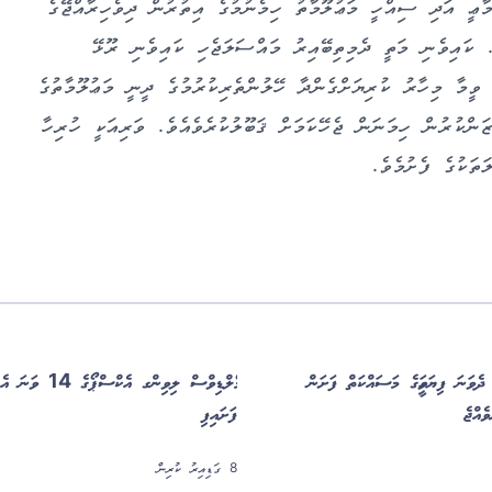
ާޢީ އަދި ސިއްހީ މަޢުލޫމާތު ހިމެނުމުގެ އިތުރުން ދިވެހިރާއްޖޭގެ
. ކައިވެނި މަތީ ދެމިތިބޭއިރު މައްސަލަޖެހި ކައިވެނި ރޫޅޭ
ީމާ މިހާރު ކުރިޔަށްގެންދާ ހޭލުންތެރިކުރުމުގެ ދީނީ މަޢުލޫމާތުގެ
ންކުރުން ހިމަނަން ޖެހޭކަމަށް ޤަބޫލުކުރެވެއެވެ. ވަރިއަކީ ހުރިހާ
ތަކުގެ ފެށުމެވެ.
ެ ދެވަނަ ފިޔަވަހީގެ މަސައްކަތް ފަށަން
މޯލްޑިވްސް ލިވިންގ 
ެއްޖެ
ފަށައިފި
8 ގަޑިއިރު ކުރިން