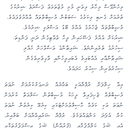
މިހެންގޮސް މިހާރު މިވަނީ މުޅި މުޖުތަމަޢު ފަސާދަވެ ޝިރުކުގެ
ތެރެއަށް ގެނބި މިކަމުގެ ސަބަބުން މުޞީބާތްތައް ޢާއްމުވެފައެވެ.
މުޞީބާތްތައް ޖެހުމުގެ އެއްމެ ބޮޑު އަސްލަކީ ޝިރުކެވެ.
ޝިރުކަށް އެއްމެ ފަސޭހައިން މީހާ ވެއްޓިގެން ދަނީ ފަންޑިތަ،
ސިހުރުގެ ތެރެއިންނެވެ. ޝައިޠާނާގެ ވަސްވާހަށް ހެއްލި
ޝައިޠާނާއާއި އެއްބައިވެ އެބައިމީހުނާއި ވާގިވެރިވެގެން
ސިޙުރުވެރިން ސިޙުރު ހަދައެވެ.
މިއާ ޚިލާފަށް ރުޤްޔާއަކީ ބައްޔެއް ރަނގަޅުކުރުމަށް ނުވަތަ
މުޞީބާތެއް ޖެހިފައިވާ މީހަކު މުޞީބާތުން ސަލާމަތް ކުރުމަށް
ނުވަތަ ވަކި ކަމެއް ޙާސިލްވުމަށްޓަކައި ކިޔެވޭ ކިޔެވުން ނުވަތަ
ކުރާ އެފަަދަ ކަންތައްތަކެވެ. ރުޤްޔާ ޝަރުޢިއްޔާއަށް ބަލާއިރު،
އެއީ ﷲގެ ކަލާމްފުޅާއި (ޤުރުއާން) ﷲގެ އިސްމަފުޅުތަކާއި