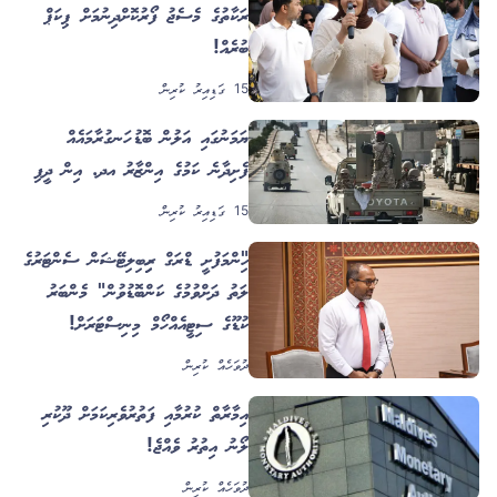
ހަރަކާތުގެ މެސެޖު ފޯރުކޮށްދިނުމަށް ޕިކަޕް
ބުރެއް!
15 ގަޑިއިރު ކުރިން
ޔަމަނުގައި އަލުން ބޮޑު ހަނގުރާމައެއް
ފެށިދާނެ ކަމުގެ އިންޒާރު އދ. އިން ދީފި
15 ގަޑިއިރު ކުރިން
"ހިންމަފުށީ ޑްރަގް ރިހިބިލިޓޭޝަން ސެންޓަރުގެ
ހާލަތު ދަށްވުމުގެ ކަންބޮޑުވުން" މެންބަރު
ކުޑޫގެ ސިޓީއެއް ހޯމް މިނިސްޓަރަށް!
ދުވަހެއް ކުރިން
އިމާރާތް ކުރުމާއި ފަތުރުވެރިކަމަށް ދޫކުރި
ލޯނު އިތުރު ވެއްޖެ!
ދުވަހެއް ކުރިން