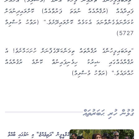
ފައިދާއެއް (ރުޤްޔާއެއް ނުވަތަ ފަރުވާއެއް) ކޮށްލައިދިނުމަށް
ކުޅަދާނަވެގެންވާނަމަ އެކަމެއް ކޮށްލައިދޭށެވެ.” (ރަވާޙު މުސްލިމް
5727)
“ތިޔަބައިމީހުންގެ ރުޤްޔާތައް ތިމަންކަލޭގެފާނަށް ހުށަހަޅާށެވެ! އެ
ރުޤްޔާއެއްގައި ޝިރުކު ހިމެނިފައިނުވާ ކޮންމެ ރުޤުޔާއެއް
ހުއްދައެވެ." (ރަވާހު މުސްލިމް)
ގުޅުން ހުރި ޙަބަރުތައް
އެމްޑީޕީން "ދަތިވެއްޖެ" މި ނަމުގައި ބާއްވާ