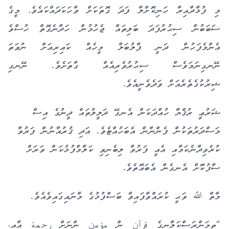
މި ފުޅާދާއިރާ ހަނިކޮށްލާ ފަދަ ގޮތަކަށް ވާހަކަދައްކައެވެ. މީގެ
ސަބަބުން ސިޙުރުފަދަ ބަލިތައް ޖެހުމުން ހަދާނެގޮތް ހުސްވެ
އެންމެފަހުން ދަނީ ފާލުބަލާ މީހެއް ކައިރިއަށް ނުވަތަ
ނޭނގިނަމަވެސް ސިޙުރުވެރިއެއް ގާތަށެވެ. ނޭނގި
ޝިރުކުގެތެރެއަށް ވަދެވެނީއެވެ.
ޝަރުޢީ ރުޤްޔާ ހުއްދަކަން އެނގޭ ދަލީލުތައް ދީނުގެ އިސް
މަސްދަރުތަކުން ފެންނާން އެބަހުއްޓެވެ. އަދި ޤުރުއާނުން ފަރުވާ
ކުރެވިދާނެކަމާއި އެއީ ފަރުވާ ލިބެނިވި ކަލާމްފުޅުކަން ވަރަށް
ސާފުކޮށް އެނގެން އެބައޮތެވެ.
މާތް ﷲ ވަޙީ ކުރައްވާފައިވާ ބަސްފުޅުގެ މާނައިގައިވެއެވެ.
“ތިމަންރަސްކަލާނގެ قرآن ން مؤمن ންނަށް رحمة އާއި،