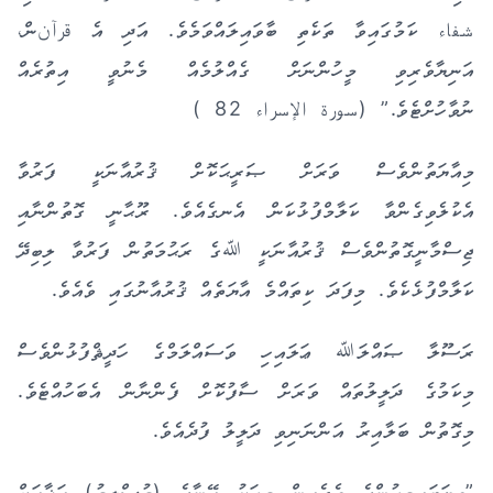
شفاء ކަމުގައިވާ ތަކެތި ބާވައިލައްވަމެވެ. އަދި އެ قرآنން،
އަނިޔާވެރިވި މީހުންނަށް ގެއްލުމެއް މެނުވީ އިތުރެއް
ނުވާހުށްޓެވެ.” (سورة الإسراء 82 )
މިއާޔަތުންވެސް ވަރަށް ޞަރީޙަކޮށް ޤުރުއާނަކީ ފަރުވާ
އެކުލެވިގެންވާ ކަލާމްފުޅުކަން އެނގެއެވެ. ރޫޙާނީ ގޮތުންނާއި
ޖިސްމާނީގޮތުންވެސް ޤުރުއާނަކީ ﷲގެ ރަޙުމަތުން ފަރުވާ ލިބިދޭ
ކަލާމްފުޅެކެވެ. މިފަދަ ކިތައްމެ އާޔަތެއް ޤުރުއާނުގައި ވެއެވެ.
ރަސޫލާ ޞައްލަﷲ ޢަލައިހި ވަސައްލަމްގެ ހަދީޘްފުޅުންވެސް
މިކަމުގެ ދަލީލުތައް ވަރަށް ސާފުކޮށް ފެންނާން އެބަހުއްޓެވެ.
މިގޮތުން ބަލާއިރު އަންނަނިވި ދަލީލު ފުދެއެވެ.
”ތިޔަބައިމީހުންގެ ތެރެއިން މީހަކު އޭނާގެ (މުސްލިމު) އަޚާއަށް