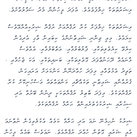
މިޝަރުތުތަކާ ޚިލާފުވެއެވެ. އެފަދަ މީހުންނާ މެދު ސަމާލުވާށެވެ.
މިޝަރުތުތަކާ ޚިލާފަށް ކުރާ ރުޤްޔާއަށް ރުޤްޔާ ޝިރުކިއްޔާއޭވެސް
ކިޔައެވެ. މިއީ ޖިންނި ޝައިޠާނުންގެ ކިބައިން ވާގި އެދިގެން
ކިޔެވޭ ކިޔެވެލިތަކާއި، ފާލުބެލުމާއި، އަތްބެލުމާއި، އެއްވެސް
މާނައެއް ދޭހަނުވާފަދަ ގޮވެލިތަކާއި، ބަނދިތަކާއި، އަކަ ޖެހުމާއި ،
ތަވީދު އެޅުވުމާއި މިފަދަ ހުއްދަނޫން ކަންކަމަށް އަރައިގަނެ،
ޤުރުއާނާއި ޝައިޠާނީ ތަކެއްޗާއި ކަންތައްތައް މަސްހުނިކޮށް ކުރާ
ރުޤްޔާތަކެވެ. މިފަދަ ބާޠިލު ރުޤްޔާތަކަކީ ދީނުން ބޭރުވާ އަދި
ސިޙުރާއި ޝިރުކުގެތެރެއިންވާ ޙަރާމް ރުޤްޔާތަކެވެ.
ޝިރުކު ނުހިމެނޭ ނަމަ އަދި ޙަރާމް ކަމެއް އެކުލެވިގެން ނުވާނަމަ
އެއީ ޝަރުއީ ގޮތުން ހުއްދަ ރުޤްޔާއެވެ. ނަމަވެސް ބައެއް މީހުން