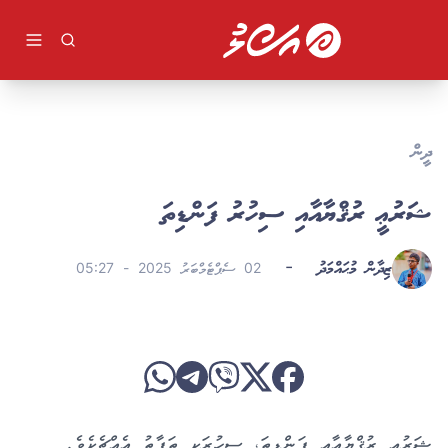
ވިޔަފާރި
ދުނިޔެ
ވީޑިއޯ
ކުޅިވަރު
ދީން
ދީން
ލުއިލުއި
ލައިފް ސްޓައިލް
ޝަރުޢީ ރުޤްޔާއާއި ސިހުރު ފަންޑިތަ
ވާހަކަ
ޒިދާން މުޙައްމަދު
-
02 ސެޕްޓެމްބަރު 2025 - 05:27
ޝަރުޢީ ރުޤްޔާއާއި ފަންޑިތަ، ސިހުރަކީ ތަފާތު އެއްޗެކެވެ.