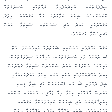
ސިފަފުޅުތަކުން ވާރިދުވެފައިވާ ދުޢާތަކާއި ބަަސްފުޅުތައް
ބޭނުންކޮށްގެން ޝިރުކު ނުވާގޮތަށް ކުރާ ރުޤްޔާއެވެ. މިފަދަ
ރުޤްޔާތަކަކީ ހުއްދަ އަދި ސުންނަތުން ސާބިތުވާ ކުރުން
އެދެވިގެންވާ ރުޤްޔާއެވެ.
ރުޤްޔާ ހުއްދަވަނީ އަންނަނިވި ޝަރުތުތަކާ ލައިގެންނެވެ. މާތް
ﷲ ތަޢާލާގެ ވަހީ ބަސްފުޅުތަކުން، އެއިލާހުގެ ސިފަފުޅުތަކުން،
އެއިލާހުގެ ނަންފުޅުން ނުވަތަ ސުންނަތުން ސާބިތުވާ ދުޢާތަކުން
ކިޔެވޭ އެއްޗަކަށްވުމާއި ޢަރަބި ބަހުން ކިޔެވޭ އެއްޗަކަށްވުމާއި
ޝިފާ ދެއްވަނީ ﷲ ކަން ޤަބޫލުކުރުން އަދި ޝިފާ ލިބެނީ
އެއްވެސް ޙާލެއްގައި ކިޔަވާ މީހާ (ރާޤީ)ގެ މޮޅުކަމުން ނޫންކަން
ޢިއުތިޤާދުކުރުން އަދި ޝިރުކުުން ބަރީޢަވެގެންވާ ރުޤްޔާއެއް
ކަމުގައިވުމެވެ. ޝަރުޢީ ރުޤްޔާއާ ޚިލާފަށް ރުޤްޔާކުރާ މީހުން