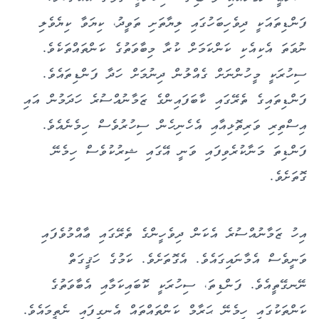
ފަންޑިތައަކީ ދިވެހިބަހުގައި ލިޔާތަށި ތަވީދު، ކިޔަވާ ކިޔެވެލި
ނުވަތަ އެކިއެކި ކަންކަމަށް ކުރާ މިބާވަތުގެ ކަންތައްތަކެވެ.
ސިހުރަކީ މީހުންނަށް ގެއްލުން ދިނުމަށް ހަދާ ފަންޑިތައެވެ.
ފަންޑިތައިގެ ތެރޭގައި ކާބަފައިންގެ ޒަމާނުއްސުރެ ހަދަމުން އައި
އިސްތިރި ވަރިތޮޅިއާއި އެހެނިހެން ސިހުރުވެސް ހިމެނެއެވެ.
ފަންޑިތަ މަނާކުރެވިފައި ވަނީ އޭގައި ޝިރުކުވެސް ހިމެނޭ
ގޮތަށެވެ.
އިހު ޒަމާނުއްސުރެ އެކަން ދިވެހީންގެ ތެރޭގައި ޢާއްމުވެފައި
ވަނީވެސް އެމާނައިގައެވެ. އެގޮތަށެވެ. ކަމުގެ ހަޤީގަތް
ނޭނގޭތީއެވެ. ފަންޑިތަ، ސިހުރަކީ ކޮބައިކަމާއި އެބާވަތުގެ
ކަންތަކުގައި ހިމެނޭ ޙަރާމް ކަންތައްތައް އެނގިފައި ނެތީމައެވެ.