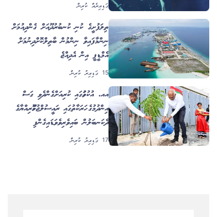
ގަޑިއިރެއް ކުރިން
ތިލަފުށީގެ ކުނި ކުނބުރުދޫއަށް ގެންދިއުމަށް
ނިންމާފައިވާ ނިންމުން ބާތިލްކޮށްދިނުމަށް
އެމްޑީޕީ އިން އެދިއްޖެ
15 ގަޑިއިރު ކުރިން
އއ. އުކުޅަހުގައި ކުރިއަށްގެންދެވި ގަސް
އިންދުމުގެ ހަރަކާތުގައި ރައީސުލްޖުމްހޫރިއްޔާގެ
ދެކަނބަލުން ބައިވެރިވެވަޑައިގެންފި
17 ގަޑިއިރު ކުރިން