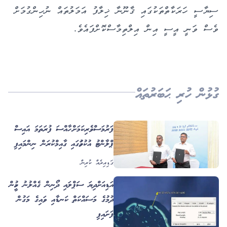
ސިޔާސީ ހަރަކާތްތަކުގައި ޤާނޫނާ ޚިލާފު އަމަލުތައް ނުހިންގުމަށް
ވެސް ވަނީ އީސީ އިން އިލްތިމާސްކޮށްފައެވެ.
ގުޅުން ހުރި ޙަބަރުތައް
ފަރުމަސްވެރިކަމަށް ހާއްސަ ފުރަތަމަ އައިސް
ޕްލާންޓު އުކުޅަހުގައި ގާއިމްކުރަން ނިންމައިފި
ގަޑިއިރެއް ކުރިން
އަޑިއަށްދިޔަ ސަޕްލައި ދޯނިން ގެއްލުނު މީހުން
ހޯދުމުގެ މަސައްކަތް ކަނޑާއި ވައިގެ މަގުން
ފަށައިފި