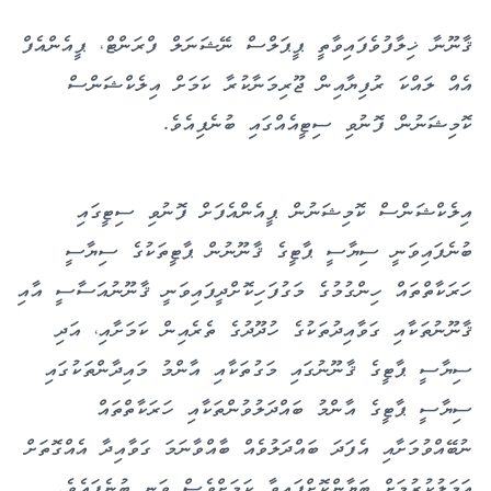
ޤާނޫނާ ޚިލާފުވެފައިވާތީ ޕީޕަލްސް ނޭޝަނަލް ފްރަންޓް، ޕީއެންއެފް
އެއް ލައްކަ ރުފިޔާއިން ޖޫރިމަނާކުރާ ކަމަށް އިލެކްޝަންސް
ކޮމިޝަނުން ފޮނުވި ސިޓީއެއްގައި ބުނެފިއެވެ.
އިލެކްޝަންސް ކޮމިޝަނުން ޕީއެންއެފަށް ފޮނުވި ސިޓީގައި
ބުނެފައިވަނީ ސިޔާސީ ޕާޓީގެ ޤާނޫނުން ޕާޓީތަކުގެ ސިޔާސީ
ހަރަކާތްތައް ހިންގުމުގެ މަގުފަހިކޮށްދީފައިވަނީ ޤާނޫނުއަސާސީ އާއި
ޤާނޫނުތަކާއި ގަވާއިދުތަކުގެ ހުދޫދުގެ ތެރެއިން ކަމަށާއި، އަދި
ސިޔާސީ ޕާޓީގެ ޤާނޫނުގައި މަގުތަކާއި އާންމު މައިދާންތަކުގައި
ސިޔާސީ ޕާޓީގެ އާންމު ބައްދަލުވުންތަކާއި ހަރަކާތްތައް
ނުބޭއްވުމަށާއި އެފަދަ ބައްދަލުވެއް ބާއްވާނަމަ ގަވާއިދާ އެއްގޮތަށް
އަމަލުކުރުމަށް ބަޔާންކޮށްފައިވާ ކަމަށްވެސް ވަނީ ބުނެފައެވެ.