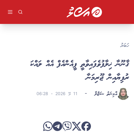
ވިޔަފާރި
ދުނިޔެ
ވީޑިއޯ
ކުޅިވަރު
ދީން
ހަބަރު
ލުއިލުއި
ލައިފް ސްޓައިލް
ޤާނޫނާ ޚިލާފުވެފައިވާތީ ޕީއެންއެފް އެއް ލައްކަ
ވާހަކަ
ރުފިޔާއިން ޖޫރިމަނާ
އާމިނަތު ޝަޒްލާ
-
11 މޭ 2026 - 06:28