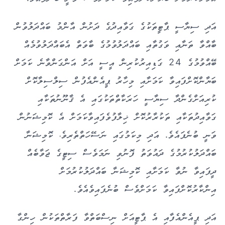
އަދި ސިޔާސީ ޕާޓީތަކުގެ ގަވާއިދުގެ ދަށުން އާންމު ބައްދަލުވުން
ބާއްވާ ތަނާއި ވަގުތާއި ބައްދަލުވުމުގެ ބާވަތް އެބައްދަލުވުމެއް
ބޭއްވުމުގެ 24 ގަޑިއިރުކުރިން އީސީ އަށް އަންގަންވާނެ ކަމަށް
ބަޔާންކޮށްފައިވާ ކަމަށާއި މިހާރު ޕީއެންއެފުން ސިލްސިލާކޮށް
ކުރިއަށްގެންދާ ސިޔާސީ ހަރަކާތްތަކުގައި އެ ޤާނޫނުތަކާއި
ގަވާއިދުތަކާއި ތަކުރާރުކޮށް ޚިލާފުވެފައިވާކަމަށް އެ ކޮމިޝަނުން
ވަނީ ބުނެފައެވެ. އަދި މިކަމުގައި ނަސޭހަތްތެރިވެ، ކޮމިޝަނާ
ބައްދަލުކުރުމުގެ ދައުވަތު ފޮނުވި ނަމަވެސް ސިޓީގެ ޖަވާބެއް
ދީފައިވާ ނުވާ ކަމަށާއި ކޮމިޝަނާ ބައްދަލުކުރުމަށް
އިންކާރުކޮށްފައިވާ ކަމަށްވެސް ބުނެފައިވެއެވެ.
އަދި ޕީއެންއެފާއި އެ ޕާޓީއަށް ނިސްބަތްވާ ފަރާތްތަކުން ހިންގާ