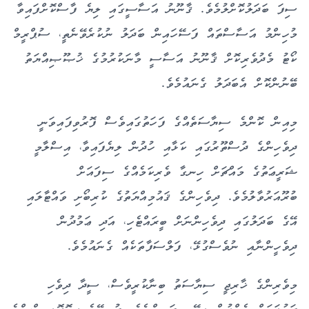
ސިފަ ބަދަލުކޮށްލުމެވެ. ޤާނޫނު އަސާސީގައި ލިޔެ ފާސްކޮށްފައިވާ
މުހިންމު އަސާސްތައް ފަސޭހައިން ބަދަލު ނުކުރެވޭނެތީ، ސުޕްރީމް
ކޯޓު މެދުވެރިކޮށް ޤާނޫނު އަސާސީ މާނަކުރުމުގެ ޚުޞޫޞިއްޔަތު
ބޭނުންކޮށް އެބަދަލު ގެނައުމެވެ.
މިއިން ކޮންމެ ސިޔާސަތެއްގެ ފަހަތުގައިވެސް ފޮރުވިފައިވަނީ
ދިވެހިންގެ ދުސްތޫރުގައި ކަޅާއި ހުދުން ލިޔެފައިވާ، އިސްލާމީ
ޝަރީޢަތުގެ މައްޗަށް ހިނގާ ވެރިކަމެއްގެ ސިފައަށް
ބުރޫއަރުވާލުމެވެ. ދިވެހިންގެ ޤައުމިއްޔަތުގެ ކުރިބޯށި ވައްޓާލައި
އޭގެ ބަދަލުގައި ދިވެހިންނަށް ބީރައްޓެހި، އަދި ޢަމުދުން
ދިވެހީންނާއި ނުވެސްގުޅޭ، ފަލްސަފާތަކެއް ގެނައުމެވެ.
މިވެރިންގެ ޚާރިޖީ ސިޔާސަތު ބިނާކުރީވެސް، ސީދާ ދިވެހި
ދައުލަތަށް ގެއްލުން ލިބޭ ބީދައިންނެވެ. ދުނިޔޭގެ ޖިއޮޕޮލިޓިކްސްގެ