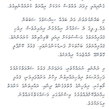
ގެންދިޔައީ މިފަދަ އެއްވެސް ކަމަކަށް ރިޢާޔަތް ކުރުމެއްނެތިއެވެ.
މި ބަޔާންކުރެވުނު މަދު ބައެއް ސިޔާސަތުގެ ސަބަބުން
އެމް.ޑީ.ޕީގެ ދެ ސަރުކާރު ނިމުމެމުން ދިޔައިރުވެސް، ދިވެހި
ޤައުމިއްޔަތުގެ އަސާސުތަކަށް ދިޔައީ ބޭއިޙްތިރާމު ކުރަމުންނެވެ.
ޤައުމިއްޔަތުގެ ބަހާތަކަށް ފަނޑުކަންގެނުވައި، ޤައުމު ކޮށްޕާލީ
ގޮތްނޭގޭ ރާއްޖެއަކާ ދިމާލަށެވެ.
މި ދެންނެވި ނުރައްކާތެރި، އަދަވަޅުން ޤައުމު ސަލާމަތްކުރުމުގެ
ފަހިފުރުޞަތު ދިވެހިރައްޔިތުން މިހާރު އަރުވާފައިވަނީ، ޤައުމީ
ލޯބިހުރި، ދިވެހީންގެ މާތްވެގެންވާ ދީނާއި، ރައްޔިތުންގެ ކަރާމަތް
ޙިމާޔަތްކޮށްދެއްވުމުގެ ވިސްނުމުގައި މަސައްކަތްކުރައްވާނެ
ލިޑަރަކާއެވެ.