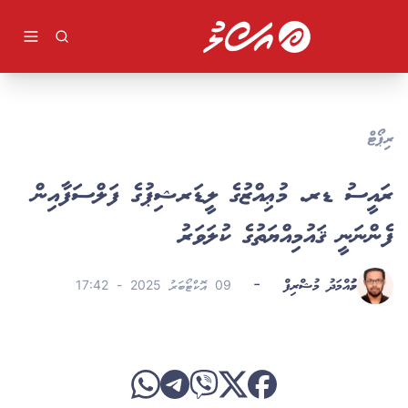
ވިޔަފާރި
ދުނިޔެ
ވީޑިއޯ
ކުޅިވަރު
ދީން
ރިޕޯޓް
ލުއިލުއި
ލައިފް ސްޓައިލް
ރައީސު ޑރ. މުޢިއްޒުގެ ލީޑަރޝިޕުގެ ފަލްސަފާއިން
ވާހަކަ
ފެންނަނީ ޤައުމިއްޔަތުގެ ކުލަވަރު
މުހައްމަދު މުޝްރިފް
-
09 އޮކްޓޯބަރު 2025 - 17:42