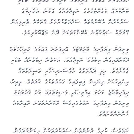
ބޭންކުތައް ބަގުރޫޓުވުމުގެ ނަތީޖާއެއްގެ ގޮތުން، އެމެރިކާގެ
ސަރުކާރުން އެބޭންކުތައް ސަލާމަތްކުރުމަށް އެތަކެއް ޓްރިލިއަން
ޑޮލަރެއް ސަރުކާރުން އެބޭންކުތަކަށް ދޭން މަޖުބޫރުވިއެވެ.
މިނިވަން ވިޔަފާރީގެ މާރުކޭޓުގެ އޮއިވަރަށް ޤައުމުގެ ހުރިހާކަމެއް
ދޫކޮށްލައިގެން ތިބުމުގެ ނަތީޖާއެވެ. އެކަމުން ލިބެމުންދާ ބޮޑެތި
ގެއްލުމެވެ. މިއީ ދައުލަތުގެ މުއްސަނދިކަމާއި ވަޞީލަތްތައް
އިންތިހާއަށް ގިނައިން ލިބިފައިވާ ޤައުމުތަކުގެ ޙާލަތެވެ. ވީއިރު،
ދިވެހިރާއްޖެ ކަހަލަ އިޤްތިޞާދީ ވަޞީލަތްތައް މަދު ޤައުމަކަށް
މިނިވަން ވިޔަފާރީގެ ނަމުމުގައިވެސް ދޫކޮށްނުލެވޭނެ ދާއިރާތައް
ހުންނަންވާނެއެވެ.
ނަމަވެސް، ކުރީގެ ދެންނެވުނު ސަރުކާރުތަކުން މިކަންކުރަމުން