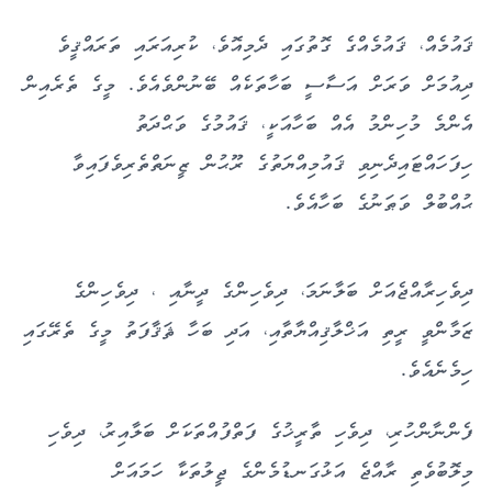
ޤައުމެއް، ޤައުމެއްގެ ގޮތުގައި ދެމިއޮވެ، ކުރިއަރައި ތަރައްޤީވެ
ދިއުމަށް ވަރަށް އަސާސީ ބަހާތަކެއް ބޭނުންވެއެވެ. މީގެ ތެރެއިން
އެންމެ މުހިންމު އެއް ބަހާއަކީ، ޤައުމުގެ ވަޙްދަތު
ހިފަހައްޓައިދެނިވި ޤައުމިއްޔަތުގެ ރޫޙުން ޒީނަތްތެރިވެފައިވާ
ޙުއްބުލް ވަޠަނުގެ ބަހާއެވެ.
ދިވެހިރާއްޖެއަށް ބަލާނަމަ، ދިވެހިންގެ ދީނާއި ، ދިވެހިންގެ
ޒަމާންވީ ރީތި އަޚްލާޤިއްޔާތާއި، އަދި ބަހާ ޘަޤާފަތު މީގެ ތެރޭގައި
ހިމެނެއެވެ.
ފެންނާންހުރި، ދިވެހި ތާރީޚުގެ ފަތްފުއްތަކަށް ބަލާއިރު، ދިވެހި
މިލޮބުވެތި ރާއްޖެ އަޅުގަނޑުމެންގެ ޖީލުތަކާ ހަމައަށް