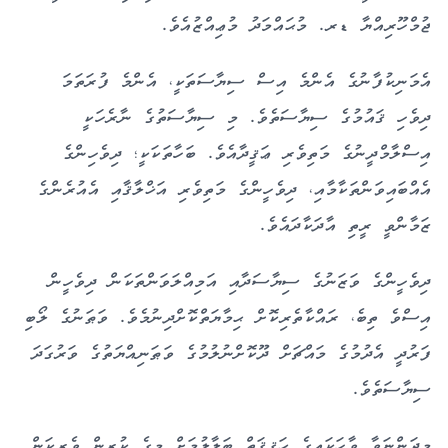
ޖުމްހޫރިއްޔާ ޑރ. މުޙައްމަދު މުޢިއްޒުއެވެ.
އެމަނިކުފާނުގެ އެންމެ އިސް ސިޔާސަތަކީ، އެންމެ ފުރަތަމަ
ދިވެހި ޤައުމުގެ ސިޔާސަތެވެ. މި ސިޔާސަތުގެ ނާރެހަކީ
އިސްލާމްދީނުގެ މަތިވެރި ޢަޤީދާއެވެ. ބަހާތަކަކީ؛ ދިވެހިންގެ
އެއްބައިވަންތަކާމާއި، ދިވެހީންގެ މަތިވެރި އަޚްލާޤާއި އެއުރެންގެ
ޒަމާންވީ ރީތި އާދަކާދައެވެ.
ދިވެހީންގެ ވަޒަނުގެ ސިޔާސަދާއި އަމިއްލަވަންތަކަން ދިވެހީން
އިސްވެ ތިބެ، ރައްކާތެރިކޮށް ޙިމާޔަތްކޮށްދިނުމެވެ. ވަޠަނުގެ ލޯބި
ފަރުދީ އެދުމުގެ މައްޗަށް ދޫކޮށްނުލުމުގެ ވަޠަނިއްޔަތުގެ ވަރުގަދަ
ސިޔާސަތެވެ.
މިދަންނަވާ ވާހަކައިގެ ޙަޤީޤަތް ބަލާލުމަށް މީގެ ކުރިން ވެރިކަން