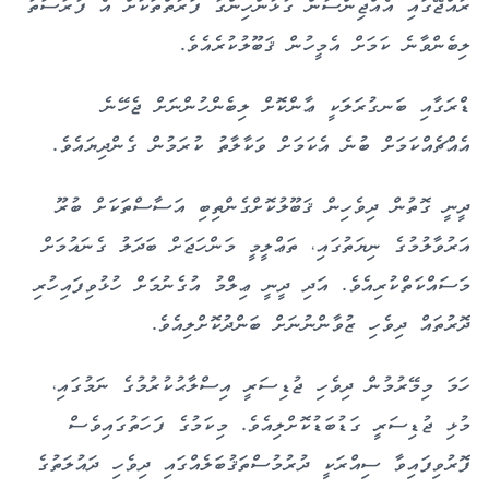
ރާއްޖޭގައި އެއްޖިންސުން ގުޅުންހިންގާ ފަރާތްތަކަށް އެ ފުރުސަތު
ލިބެންވާނެ ކަމަށް އެމީހުން ޤަބޫލުކުރެއެވެ.
ޑްރަގާއި ބަނގުރަލަކީ ޢާންކޮށް ލިބެންހުންނަށް ޖެހޭނެ
އެއްޗެއްކަމަށް ބުނެ އެކަމަށް ވަކާލާތު ކުރަމުން ގެންދިޔައެވެ.
ދީނީ ގޮތުން ދިވެހިން ޤަބޫލުކޮށްގެންތިބި އަސާސްތަކަށް ބުރޫ
އަރުވާލުމުގެ ނިޔަތުގައި، ތަޢްލީމީ މަންހަޖަށް ބަދަލު ގެނައުމަށް
މަސައްކަތްކުރިއެވެ. އަދި ދީނީ ޢިލްމު އުގެނުމަށް ހުޅުވިފައިހުރި
ދޮރުތައް ދިވެހި ޒުވާންނުނަށް ބަންދުކޮށްލިއެވެ.
ހަމަ މިމޭރުމުން ދިވެހި ޖުޑިސަރީ އިސްލާޙުކުރުމުގެ ނަމުގައި،
މުޅި ޖުޑިސަރީ ގަޑުބަޑުކޮށްލިއެވެ. މިކަމުގެ ފަހަތުގައިވެސް
ފޮރުވިފައިވާ ސިއްރަކީ ދުރުމުސްތަޤުބަލެއްގައި ދިވެހި ދައުލަތުގެ