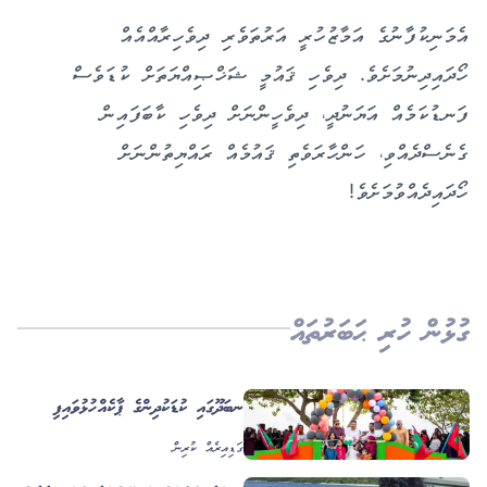
އެމަނިކުފާނުގެ އަމާޒުހުރީ އަރުތަވެރި ދިވެހިރާއްއެއް
ހޯދައިދިނުމަށެވެ. ދިވެހި ޤައުމީ ޝަޚްޞިއްޔަތަށް ކުޑަވެސް
ފަނޑުކަމެއް އަޔަނުދީ، ދިވެހީންނަށް ދިވެހި ކާބަފައިން
ގެނެސްދެއްވި، ހަންހާރަވެތި ޤައުމެއް ރައްޔިތުންނަށް
ހޯދައިދެއްވުމަށެވެ!
ގުޅުން ހުރި ޙަބަރުތައް
ހެނބަދޫގައި ކުޑަކުދިންގެ ޕާކެއް ހުޅުވައިފި
ގަޑިއިރެއް ކުރިން