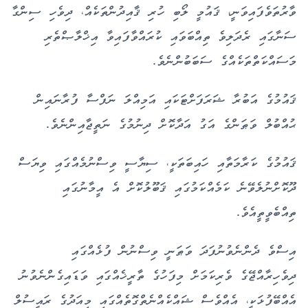
ވާރުތަވެފައިވަނީ، ޤައުމީ ލޯބި ހުރި ޤާއިދުންތަކެއް، ދިވެހި ސިންގާ
ސަނާގައި ރެދަލިވެ ތިއްބަވައި ކުރައްވާފައިވާ އިޚްލާޞްތެރި
މަސައްކަތްތަކެއްގެ ސަބަބުންނެވެ.
ޤައުމުގެ އަބުރާ ޝަރަފަށްޓަކައި އަމިއްލަ ނަފްސާ ފުރާނައިން
ޙުއްބުލް ވަޠަންގެ އަގު އަދާކޮށް ދިނުމުގެ ނަތީޖާއިންނެވެ.
ޤައުމުގެ ކަރާމަތާއި ހައިބަތަކީ، ސިޔާސީ ވިސްނުމެއްގައި ވިޔަސް
ދޫކޮށްނުލެވޭނެ ކަމެއްކަމުގައި ޤަބޫލުކޮށް އެ އީމާނުގައި
ތިއްބެވީތީއެވެ.
އިސްވެ ދެންނެވުނުފަދަ ވަޠަނީ ވިސްނުން ފުޅެއްގައި
ދިވެހިރާއްޖޭގެ ވެރިކަމަށް މިފަހުގެ ތާރީޚެއްގައި ވަޑައިގެންނެވުނު
އެއްބޭފުޅަކީ، އެއްވެސް ޝައްކެއްނެތްގޮތެއްގައި މިއަދުގެ ރައީސުލް