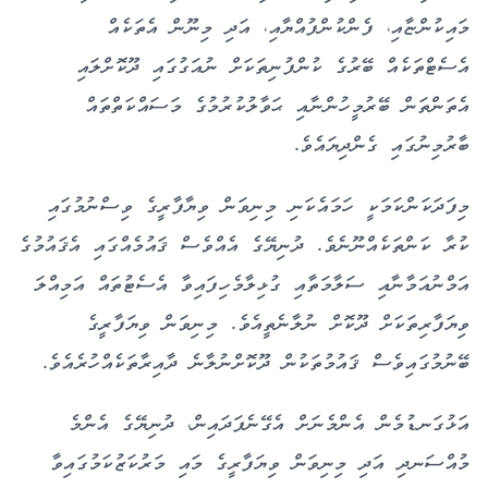
މައިކުންޏާއި، ފެންކުންފުއްޔާއި، އަދި މިނޫން އެތަކެއް
އެސެޓްތަކެއް ބޭރުގެ ކުންފުނިތަކަށް ނުއަގުގައި ދޫކޮށްލައި
އެތަންތަން ބޭރުމީހުންނާއި ޙަވާލުކުރުމުގެ މަސައްކަތްތައް
ބާރުމިނުގައި ގެންދިޔައެވެ.
މިފަދަކަންކަމަކީ ހަމައެކަނި މިނިވަން ވިޔާފާރީގެ ވިސްނުމުގައި
ކުރާ ކަންތަކެއްނޫނެވެ. ދުނިޔޭގެ އެއްވެސް ޤައުމެއްގައި އެޤައުމުގެ
އަމްނުއަމާނާއި ސަލާމަތާއި ގުޅިލާމެހިފައިވާ އެސެޓުތައް އަމިއްލަ
ވިޔަފާރިތަކަށް ދޫކޮށް ނުލާނެތީއެވެ. މިނިވަން ވިޔަފާރީގެ
ބޭނުމުގައިވެސް ޤައުމުތަކުން ދޫކޮށްނުލާނެ ދާއިރާތަކެއްހުރެއެވެ.
އަޅުގަނޑުމެން އެންމެނަށް އެގޭނެފަދައިން، ދުނިޔޭގެ އެންމެ
މުއްސަނދި އަދި މިނިވަން ވިޔަފާރީގެ މައި މަރުކަޒުކަމުގައިވާ