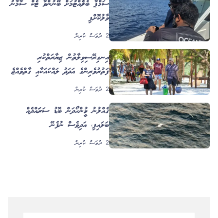
ސަމްޕާ ބެލެހެއްޓުމަށް ބޭނުންވާ ޓެކް ސާމާނު
ހަވާލުކޮށްފި
2 ދުވަސް ކުރިން
އިނގިރޭސިވިލާތުން ޒިޔާރަތްކުރި
ފަތުރުވެރިންގެ އަދަދު ލައްކައަކާއި ގާތްވެއްޖެ
2 ދުވަސް ކުރިން
ގެއްލުނު މީހުން ހޯދަން ބޮޑު ސަރަހައްދެއް
ބަލައިފި، އަދިވެސް ނުފެނޭ
2 ދުވަސް ކުރިން