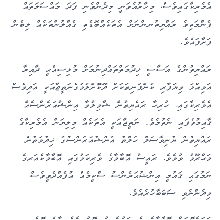
އެމެރިކާގައިވެސް، މިހާރުއެވަނީ މިދެންވެނި ފަދަ މައްސަލަތައް
ފެންމަތިވެ ރައްޔިތުނންނަށް އެތަކެއްބޮޑެތި ގެއްލުންތަކެއް ލިބެން
ފަށާފައެވެ.
ރައްޔިތުންގެ އަސާސީ ޚިދުމަތްތައްދިނުމަށް މުޅިސިއްޙީ ދާއިރާ
އަމިއްލަ ވިޔަފާރި ކުންފުނިތަކަށް ދޫކޮށްލުމުގެނަތީޖާއަކީ އަދިވެސް
އެމެރިކާގައި، ހުރިހާ ރައްޔިތުން ޝާމިލުވާ އިންޝުއަރެންސެއް
ޤާއިމުވެފައި ނެތުމެވެ. ނަތީޖާއަކީ އެތަކެއް މިލިޔަން އެމެރިކާގެ
ރައްޔިތުން ޔުނިވާސަލް ހެލްތު އެންޝުއަރެންސުގެ ޚިދުމަތުން
މަޙްރޫމު ވުމެވެ. ރައީސު އޮބާމާގެ ވެރިކަމުގައި އޮބާމާކެއަރގެ
ނަމުގައި ޤައުމީ އިންޝުއަރެންސު ސްކީމެއް އުފެއްދެވީވެސް
މިދެންނެވި ސަބަބާހުރެއެވެ.
ހަމައެގޮތަށް އޮބާމާގެ ވެރިކަމުގެ ކުރީކޮޅު އެމެރިކާގެ ބޮޑެތި