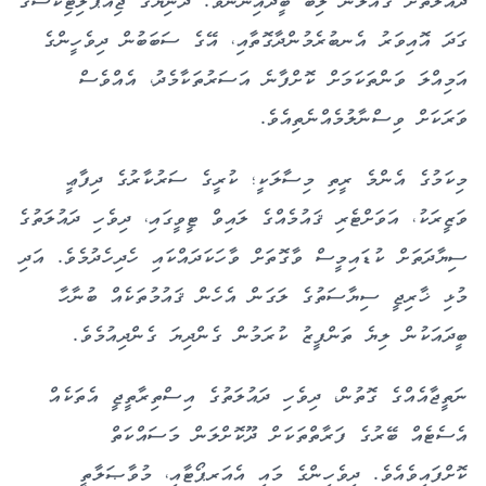
ގަދަ އޮއިވަރު އެނބުރެމުންދާގޮތާއި، އޭގެ ސަބަބުން ދިވެހީންގެ
އަމިއްލަ ވަންތަކަމަށް ކޮށްފާނެ އަސަރުތަކާމެދު، އެއްވެސް
ވަރަކަށް ވިސްނާލުމެއްނެތިއެވެ.
މިކަމުގެ އެންމެ ރީތި މިސާލަކީ؛ ކުރީގެ ސަރުކާރުގެ ދިފާޢީ
ވަޒީރަކު، އަވަށްޓެރި ޤައުމެއްގެ ލައިވް ޓީވީގައި، ދިވެހި ދައުލަތުގެ
ސިޔާދަތަށް ކުޑައިމީސް ވާގޮތަށް ވާހަކަދައްކައި ހެދިހެދުމެވެ. އަދި
މުޅި ޚާރިޖީ ސިޔާސަތުގެ ލަގަން އެހެން ޤައުމުތަކެއް ބުނާހާ
ބީދައަކުން ލިޔެ ތަންފީޒު ކުރަމުން ގެންދިޔަ ގެންދިއުމެވެ.
ނަތީޖާއެއްގެ ގޮތުން، ދިވެހި ދައުލަތުގެ އިސްތިރާތީޖީ އެތަކެއް
އެސެޓެއް ބޭރުގެ ފަރާތްތަކަށް ދޫކޮށްލަން މަސައްކަތް
ކޮށްފައިވެއެވެ. ދިވެހިންގެ މައި އެއަރޕޯޓާއި، މުވާޞަލާތީ