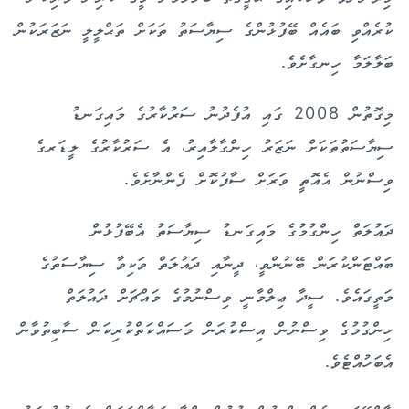
ކުރެއްވި ބައެއް ބޭފުޅުންގެ ސިޔާސަތު ތަކަށް ތަޙްލީލީ ނަޒަރަކުން
ބަލާލަމާ ހިނގާށެވެ.
މިގޮތުން 2008 ގައި އުފެދުނު ސަރުކާރުގެ މައިގަނޑު
ސިޔާސަތުތަކަށް ނަޒަރު ހިންގާލާއިރު، އެ ސަރުކާރުގެ ލީޑަރގެ
ވިސްނުން އެއޮތީ ވަރަށް ސާފުކޮށް ފެންނާށެވެ.
ދައުލަތް ހިންގުމުގެ މައިގަނޑު ސިޔާސަތު އެބޭފުޅުން
ބައްޓަންކުރަން ބޭނުންވީ، ދީނާއި ދައުލަތް ވަކިވާ ސިޔާސަތުގެ
މަތީގައެވެ. ސީދާ ޢިލްމާނީ ވިސްނުމުގެ މައްޗަށް ދައުލަތް
ހިންގުމުގެ ވިސްނުން އިސްކުރަން މަސައްކަތްކުރިކަން ސާބިތުވާން
އެބަހުއްޓެވެ.