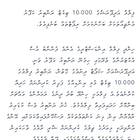
ފިލްމް އަދީޕޫރަޝްގެ 10،000 ޓިކެޓް ރަންބީރު ކަޕޫރު
އެންޖީއޯތަކަށް ބަހާނެކަމަށް ރިޕޯޓްތައް ބުނެފިއެވެ.
ހިންދީ ފިލްމް އިންޑަސްޓްރީގެ އެންމެ ފުންނާބު އުސް
އެކްޓަރުންގެ ތެރޭގައި ހިމެނޭ ރަންބީރު ކަޕޫރު ވަނީ
އަދީޕޫރަޝްއަށް ސަޕޯޓް ދިނުމުގެ ގޮތުން، ރަންބީރު ފިލްމުގެ
10،000 ޓިކެޓް މުޅި އިންޑިއާގެ ފަގީރު ކުދިންނަށް ހަދިޔާ
ކުރާނެއެވެ.އެ ފިލްމަކީ ހިންދޫ ބުދު ދީނުގެ ރަމަޔާނާގެ މައްޗަށް
ބިނާކޮށް ހަދައިފައިވާ ފިލްމެކެވެ. ޚުދު ރަންބީރު ވެސް ކުޑައިރު
ރާމާޔާނާ އިން ގިނަ ކަންތައްތަކެއް ދަސްކޮށްފައިވާކަމަށާއި އޭނާގެ
އުންމީދަކީ މިއަދުގެ ޖީލުގެ ކުދިންނަށް ޝްރީ ރާމްގެ ވާހަކައިން
ގިނަ ކަންތައްތަކެއް ދަސްވުންކަމުގައި އޭނާ ދެކެއެވެ.