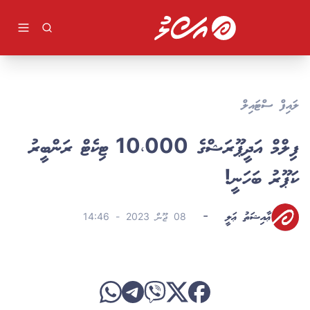
ވިޔަފާރި
ދުނިޔެ
ވީޑިއޯ
ކުޅިވަރު
ދީން
ލައިފް ސްޓައިލް
ލުއިލުއި
ލައިފް ސްޓައިލް
ފިލްމް އަދީޕޫރަޝްގެ 10،000 ޓިކެޓް ރަންބީރު
ވާހަކަ
ކަޕޫރު ބަހަނީ!
ޢާއިޝަތު ޢަލީ
-
08 ޖޫން 2023 - 14:46