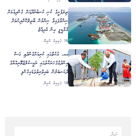
ތިލަފުށީގެ ކުނި ކުނބުރުދޫއަށް ގެންދިއުމަށް
ނިންމާފައިވާ ނިންމުން ބާތިލްކޮށްދިނުމަށް
އެމްޑީޕީ އިން އެދިއްޖެ
16 ގަޑިއިރު ކުރިން
އއ. އުކުޅަހުގައި ކުރިއަށްގެންދެވި ގަސް
އިންދުމުގެ ހަރަކާތުގައި ރައީސުލްޖުމްހޫރިއްޔާގެ
ދެކަނބަލުން ބައިވެރިވެވަޑައިގެންފި
18 ގަޑިއިރު ކުރިން