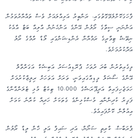
ފާހަގަކޮށްލެވޭގޮތުގައި، ރަންބީރު އަމިއްލައަށް ވެސް ތައްޔާރުވަމުން
އަންނަނީ ސީތާގެ ރޯލުން އޭނާގެ އަންހެނުން އާލިއާ ބަޓް އާއެކު
ނިތޭޝް ޓިވާރީގެ ރަމްޔާނާ ރެންޑިޝަންގައި ލޯޑް ރާމްގެ ރޯލު
އަދާކުރުމަށެވެ.
މީގެއިތުރުން ބުދަ ދުވަހު ޕްރޮޑިއުސަރު އަބިޝެކް އަގަރްވާލް
އޭނާގެ ސޯޝަލް މީޑިއާގައިވަނީ، ވަރަށް އަވަހަށް ރިލީޒްކުރުމަށް
ހަމަޖެހިފައިވާ އަދީޕޫރަޝްގެ 10،000 ޓިކެޓް މުޅި ޓެލަންގާނާގެ
ފަގީރު ކުދިންނާއި މުސްކުޅިންގެ ގެތަކަށް ހަދިޔާ ކުރާނެ ކަމަށް
އިއުލާން ކޮށްފައިއެވެ.
ޕްރަބާސް، ކްރިތީ ސަނޯން، އަދި ސައިފް އަލީ ޚާން ލީޑް ރޯލުން