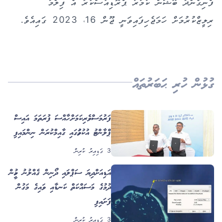
ފެނިގެންދާ ބޫޝަން ކުމާރު ޕްރޮޑިއުސްކުރާ އެ ފިލްމު
ރިލީޒްކުރުމަށް ހަމަޖެހިފައިވަނީ ޖޫން 16، 2023 ގައިއެވެ.
ގުޅުން ހުރި ޙަބަރުތައް
ފަރުމަސްވެރިކަމަށް ހާއްސަ ފުރަތަމަ އައިސް
ޕްލާންޓު އުކުޅަހުގައި ގާއިމްކުރަން ނިންމައިފި
3 ގަޑިއިރު ކުރިން
އަޑިއަށްދިޔަ ސަޕްލައި ދޯނިން ގެއްލުނު މީހުން
ހޯދުމުގެ މަސައްކަތް ކަނޑާއި ވައިގެ މަގުން
ފަށައިފި
3 ގަޑިއިރު ކުރިން